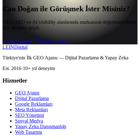
Can Doğan ile Görüşmek İster Misiniz?
GEO, SEO ve AI visibility alanlarında markanızın değerlendirilmesi
için iletişime geçin.
Hemen Arayın
İletişim Formu
LEIN
Digital
Türkiye'nin İlk GEO Ajansı — Dijital Pazarlama & Yapay Zeka
Est. 2016
·
10+ yıl deneyim
Hizmetler
GEO Ajansı
Dijital Pazarlama
Google Reklamları
Meta Reklamları
SEO Yönetimi
Sosyal Medya
Yapay Zeka Danışmanlığı
Web Tasarımı