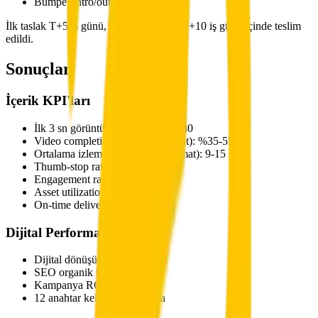
Bumper/intro/outro — 3 × 2-5 sn
İlk taslak T+5 iş günü, tüm versiyonlar T+10 iş günü içinde teslim
edildi.
Sonuçlar
İçerik KPI'ları
İlk 3 sn görüntüleme oranı: %65-80
Video completion rate (kısa format): %35-55
Ortalama izleme süresi (uzun format): 9-15 sn
Thumb-stop rate: %1,2-2,5
Engagement rate: %2-6
Asset utilization rate: %85+
On-time delivery: %100
Dijital Performans
Dijital dönüşüm %340 artış
SEO organik büyüme 5x
Kampanya ROI %280 artış
12 anahtar kelimede ilk 3 sıra