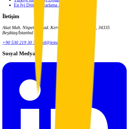
En İyi Dijital Pazarlama Ajansları
İletişim
Akat Mah. Nispetiye Cad. Kervan Apt. No: 37 D: 8, 34335
Beşiktaş/İstanbul
+90 530 219 30 72
mail@leindigital.com
Sosyal Medya