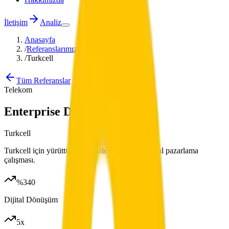
İletişim
Analiz
Anasayfa
/
Referanslarımız
/
Turkcell
Tüm Referanslar
Telekom
Enterprise Dijital Pazarlama
Turkcell
Turkcell için yürüttüğümüz Telekom odaklı dijital pazarlama
çalışması.
%340
Dijital Dönüşüm
5x