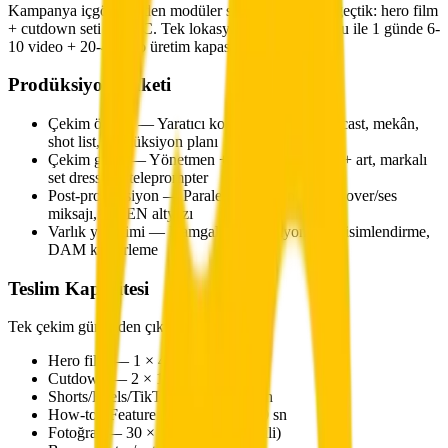
Kampanya içgörüsünden modüler senaryo yapısına geçtik: hero film
+ cutdown seti + UGC. Tek lokasyon/çok set kurgusu ile 1 günde 6-
10 video + 20-40 foto üretim kapasitesi sağladık.
Prodüksiyon Paketi
Çekim öncesi — Yaratıcı konsept, storyboard, cast, mekân,
shot list, prodüksiyon planı
Çekim günü — Yönetmen + DOP + ses + ışık + art, markalı
set dressing, teleprompter
Post-prodüksiyon — Paralel kurgu, renk/voice-over/ses
miksajı, TR/EN altyazı
Varlık yönetimi — Damgalama, versiyonlama, isimlendirme,
DAM klasörleme
Teslim Kapasitesi
Tek çekim gününden çıkan örnek set:
Hero film — 1 × 45 sn
Cutdown — 2 × 15-20 sn
Shorts/Reels/TikTok — 4 × 6-10 sn
How-to / Feature clip — 2 × 15-30 sn
Fotoğraf — 30 × (ürün + yaşam stili)