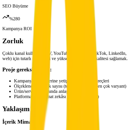
SEO Büyüme
%280
Kampanya ROI
Zorluk
Çoklu kanal kullanımı (TV, YouTube, Instagram, TikTok, LinkedIn,
web) için tutarlı marka dili ve yüksek prodüksiyon kalitesi sağlamak.
Proje gereksinimleri:
Kampanya dönemlerine yetişen hızlı teslim süreçleri
Ölçeklenebilir içerik sayısı (tek çekim gününden çok varyant)
Ürün/servis anlatımında anlaşılır senaryo
Platforma özel format zekâsı (9:16 / 1:1 / 16:9)
Yaklaşım
İçerik Mimarisi