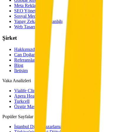
Google Reklamları
Meta Reklamları
SEO Yönetimi
Sosyal Medya
Yapay Zeka Danışmanlığı
Web Tasarımı
Şirket
Hakkımızda
Can Doğan
Referanslarımız
Blog
İletişim
Vaka Analizleri
Vialife Clinic
Apera Health
Turkcell
Özgür Masur
Popüler Sayfalar
İstanbul Dijital Pazarlama Ajansı
Türkiye'nin En İyi Dijital Pazarlama Ajansı