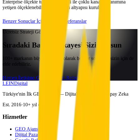
Enterprise ölçekte tutarlı marka dili ile çoklu kanal kullanımına
yetişen ölçeklenebilir içerik üretim altyapısı kuruldu.
Benzer Sonuçlar İçin
Diğer Referanslar
Ücretsiz Strateji Görüşmesi
Sıradaki Başarı Hikayesi Sizin Olsun
100+ markanın büyüme ortağı olarak benzer sonuçları sizin için de
elde edebiliriz.
Hemen İletişime Geçin
Tüm Referanslar
LEIN
Digital
Türkiye'nin İlk GEO Ajansı — Dijital Pazarlama & Yapay Zeka
Est. 2016
·
10+ yıl deneyim
Hizmetler
GEO Ajansı
Dijital Pazarlama