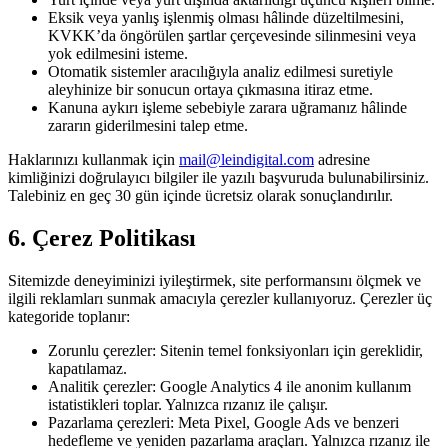
Eksik veya yanlış işlenmiş olması hâlinde düzeltilmesini,
KVKK’da öngörülen şartlar çerçevesinde silinmesini veya
yok edilmesini isteme.
Otomatik sistemler aracılığıyla analiz edilmesi suretiyle
aleyhinize bir sonucun ortaya çıkmasına itiraz etme.
Kanuna aykırı işleme sebebiyle zarara uğramanız hâlinde
zararın giderilmesini talep etme.
Haklarınızı kullanmak için
mail@leindigital.com
adresine
kimliğinizi doğrulayıcı bilgiler ile yazılı başvuruda bulunabilirsiniz.
Talebiniz en geç 30 gün içinde ücretsiz olarak sonuçlandırılır.
6. Çerez Politikası
Sitemizde deneyiminizi iyileştirmek, site performansını ölçmek ve
ilgili reklamları sunmak amacıyla çerezler kullanıyoruz. Çerezler üç
kategoride toplanır:
Zorunlu çerezler:
Sitenin temel fonksiyonları için gereklidir,
kapatılamaz.
Analitik çerezler:
Google Analytics 4 ile anonim kullanım
istatistikleri toplar. Yalnızca rızanız ile çalışır.
Pazarlama çerezleri:
Meta Pixel, Google Ads ve benzeri
hedefleme ve yeniden pazarlama araçları. Yalnızca rızanız ile