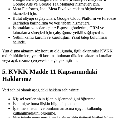
Google Ads ve Google Tag Manager hizmetleri için.
Meta Platforms, Inc.:
Meta Pixel ve reklam ölçümleme
hizmetleri için.
Bulut altyapı sağlayıcıları:
Google Cloud Platform ve Firebase
üzerinden barındırma ve veri tabanı hizmetleri.
İş ortakları ve tedarikçiler:
E-posta gönderimi, CRM ve
faturalama süreçleri için çalıştığımız yetkili sağlayıcılar.
Yetkili kamu kurum ve kuruluşları:
Yasal talep bulunması
halinde.
Yurt dışına aktarım söz konusu olduğunda, ilgili aktarımlar KVKK
md. 9 hükümleri, yeterli koruma bulunan ülkelere aktarım kuralları
veya açık rızanız çerçevesinde gerçekleştirilir.
5. KVKK Madde 11 Kapsamındaki
Haklarınız
Veri sahibi olarak aşağıdaki haklara sahipsiniz:
Kişisel verilerinizin işlenip işlenmediğini öğrenme.
İşlenmişse buna ilişkin bilgi talep etme.
İşlenme amacını ve bunların amacına uygun kullanılıp
kullanılmadığını öğrenme.
Yurt içinde veya yurt dışında aktarıldığı üçüncü kişileri bilme.