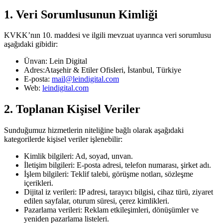
1. Veri Sorumlusunun Kimliği
KVKK’nın 10. maddesi ve ilgili mevzuat uyarınca veri sorumlusu
aşağıdaki gibidir:
Ünvan:
Lein Digital
Adres:
Ataşehir & Etiler Ofisleri, İstanbul, Türkiye
E-posta:
mail@leindigital.com
Web:
leindigital.com
2. Toplanan Kişisel Veriler
Sunduğumuz hizmetlerin niteliğine bağlı olarak aşağıdaki
kategorilerde kişisel veriler işlenebilir:
Kimlik bilgileri:
Ad, soyad, unvan.
İletişim bilgileri:
E-posta adresi, telefon numarası, şirket adı.
İşlem bilgileri:
Teklif talebi, görüşme notları, sözleşme
içerikleri.
Dijital iz verileri:
IP adresi, tarayıcı bilgisi, cihaz türü, ziyaret
edilen sayfalar, oturum süresi, çerez kimlikleri.
Pazarlama verileri:
Reklam etkileşimleri, dönüşümler ve
yeniden pazarlama listeleri.