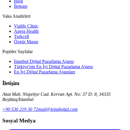
Blog
İletişim
Vaka Analizleri
Vialife Clinic
Apera Health
Turkcell
Özgür Masur
Popüler Sayfalar
İstanbul Dijital Pazarlama Ajansı
Türkiye'nin En İyi Dijital Pazarlama Ajansı
En İyi Dijital Pazarlama Ajansları
İletişim
Akat Mah. Nispetiye Cad. Kervan Apt. No: 37 D: 8, 34335
Beşiktaş/İstanbul
+90 530 219 30 72
mail@leindigital.com
Sosyal Medya