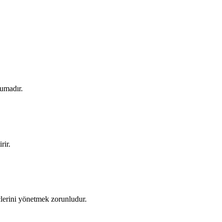
kumadır.
rir.
çlerini yönetmek zorunludur.