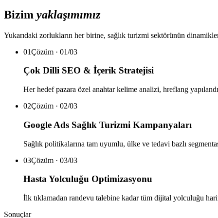
Bizim
yaklaşımımız
Yukarıdaki zorlukların her birine,
sağlık turizmi
sektörünün dinamikleri
01
Çözüm ·
01
/
03
Çok Dilli SEO & İçerik Stratejisi
Her hedef pazara özel anahtar kelime analizi, hreflang yapılandır
02
Çözüm ·
02
/
03
Google Ads Sağlık Turizmi Kampanyaları
Sağlık politikalarına tam uyumlu, ülke ve tedavi bazlı segme
03
Çözüm ·
03
/
03
Hasta Yolculuğu Optimizasyonu
İlk tıklamadan randevu talebine kadar tüm dijital yolculuğu ha
Sonuçlar