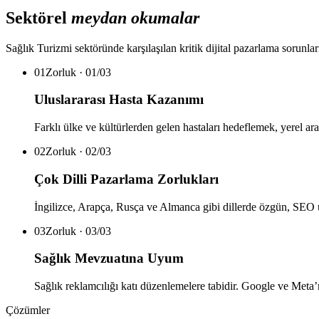
Sektörel
meydan okumalar
Sağlık Turizmi
sektöründe karşılaşılan kritik dijital pazarlama soru
01
Zorluk ·
01
/
03
Uluslararası Hasta Kazanımı
Farklı ülke ve kültürlerden gelen hastaları hedeflemek, yerel 
02
Zorluk ·
02
/
03
Çok Dilli Pazarlama Zorlukları
İngilizce, Arapça, Rusça ve Almanca gibi dillerde özgün, SEO 
03
Zorluk ·
03
/
03
Sağlık Mevzuatına Uyum
Sağlık reklamcılığı katı düzenlemelere tabidir. Google ve Meta
Çözümler